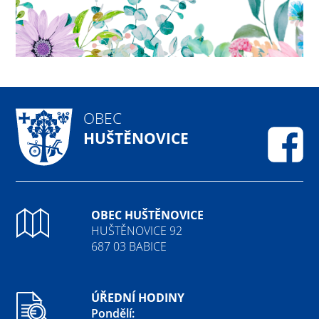
OBEC
HUŠTĚNOVICE
Fa
OBEC HUŠTĚNOVICE
HUŠTĚNOVICE 92
687 03 BABICE
ÚŘEDNÍ HODINY
Pondělí: