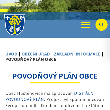
Menu
Hleda
ÚVOD
|
OBECNÍ ÚŘAD
|
ZÁKLADNÍ INFORMACE
|
POVODŇOVÝ PLÁN OBCE
POVODŇOVÝ PLÁN OBCE
Obec Huštěnovice má zpracován
DIGITÁLNÍ
POVODŃOVÝ PLÁN
. Projekt byl spolufinancován
Evropskou unií – Fondem soudržnosti a Státním