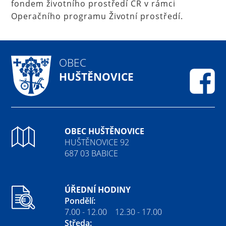
fondem životního prostředí ČR v rámci
Operačního programu Životní prostředí.
OBEC
HUŠTĚNOVICE
Fa
OBEC HUŠTĚNOVICE
HUŠTĚNOVICE 92
687 03 BABICE
ÚŘEDNÍ HODINY
Pondělí:
7.00 - 12.00 12.30 - 17.00
Středa: