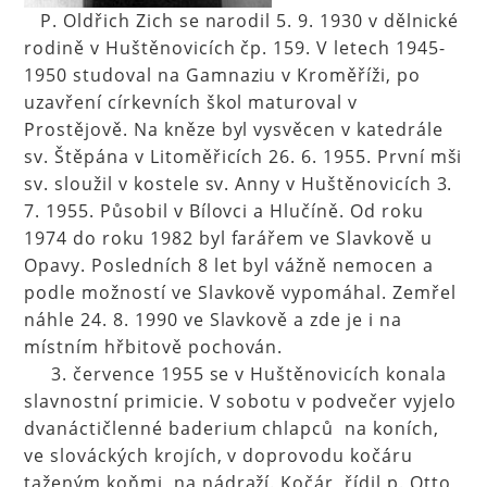
P. Oldřich Zich se narodil 5. 9. 1930 v dělnické
rodině v Huštěnovicích čp. 159. V letech 1945-
1950 studoval na Gamnaziu v Kroměříži, po
uzavření církevních škol maturoval v
Prostějově. Na kněze byl vysvěcen v katedrále
sv. Štěpána v Litoměřicích 26. 6. 1955. První mši
sv. sloužil v kostele sv. Anny v Huštěnovicích 3.
7. 1955. Působil v Bílovci a Hlučíně. Od roku
1974 do roku 1982 byl farářem ve Slavkově u
Opavy. Posledních 8 let byl vážně nemocen a
podle možností ve Slavkově vypomáhal. Zemřel
náhle 24. 8. 1990 ve Slavkově a zde je i na
místním hřbitově pochován.
3. července 1955 se v Huštěnovicích konala
slavnostní primicie. V sobotu v podvečer vyjelo
dvanáctičlenné baderium chlapců na koních,
ve slováckých krojích, v doprovodu kočáru
taženým koňmi, na nádraží. Kočár řídil p. Otto