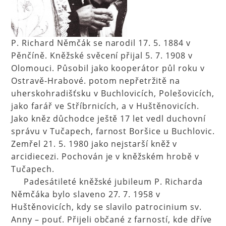
P. Richard Němčák se narodil 17. 5. 1884 v
Pěnčíně. Kněžské svěcení přijal 5. 7. 1908 v
Olomouci. Působil jako kooperátor půl roku v
Ostravě-Hrabové. potom nepřetržitě na
uherskohradišťsku v Buchlovicích, Polešovicích,
jako farář ve Stříbrnicích, a v Huštěnovicích.
Jako kněz důchodce ještě 17 let vedl duchovní
správu v Tučapech, farnost Boršice u Buchlovic.
Zemřel 21. 5. 1980 jako nejstarší kněž v
arcidiecezi. Pochován je v kněžském hrobě v
Tučapech.
Padesátileté kněžské jubileum P. Richarda
Němčáka bylo slaveno 27. 7. 1958 v
Huštěnovicích, kdy se slavilo patrocinium sv.
Anny – pouť. Přijeli občané z farností, kde dříve