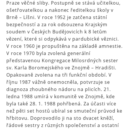
Praze věčné sliby. Postupně se stává učitelkou,
ošetřovatelkou a nakonec ředitelkou školy v
Brně – Líšni. V roce 1952 je zatčena státní
bezpečností a za rok odsouzena Krajským
soudem v Českých Budějovicích k 8 letům
vězení, které si odpykává v pardubické věznici.
V roce 1960 je propuštěna na základě amnestie.
V roce 1970 byla zvolená generální
představenou Kongregace Milosrdných sester
sv. Karla Boromejského ve Znojmě – Hradišti.
Opakovaně zvolena na tři funkční období. V
říjnu 1987 vážně onemocněla, potvrzuje se
diagnoza zhoubného nádoru na plicích. 21.
ledna 1988 umírá v komunitě ve Znojmě, kde
byla také 28. 1. 1988 pohřbená. Za účasti více
než pěti set hostů ubíral se smuteční průvod ke
hřbitovu. Doprovodilo ji na sto dvacet kněží,
řádové sestry z různých společenství a ostatní