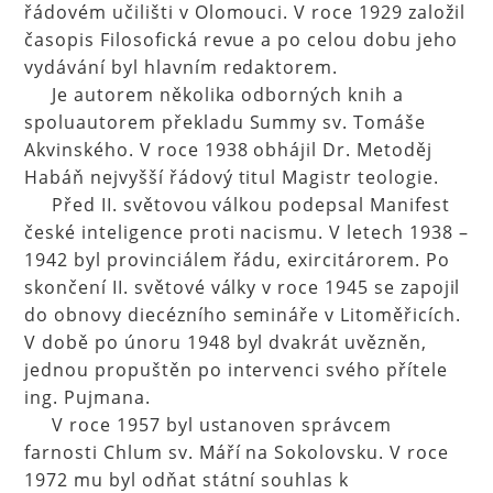
řádovém učilišti v Olomouci. V roce 1929 založil
časopis Filosofická revue a po celou dobu jeho
vydávání byl hlavním redaktorem.
Je autorem několika odborných knih a
spoluautorem překladu Summy sv. Tomáše
Akvinského. V roce 1938 obhájil Dr. Metoděj
Habáň nejvyšší řádový titul Magistr teologie.
Před II. světovou válkou podepsal Manifest
české inteligence proti nacismu. V letech 1938 –
1942 byl provinciálem řádu, exircitárorem. Po
skončení II. světové války v roce 1945 se zapojil
do obnovy diecézního semináře v Litoměřicích.
V době po únoru 1948 byl dvakrát uvězněn,
jednou propuštěn po intervenci svého přítele
ing. Pujmana.
V roce 1957 byl ustanoven správcem
farnosti Chlum sv. Máří na Sokolovsku. V roce
1972 mu byl odňat státní souhlas k