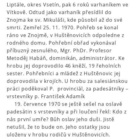
Liptále, okres Vsetín, pak 6 roků varhaníkem ve
Vítkově. Odtud jako varhaník přesídlil do
Znojma ke sv. Mikuláši, kde působil až do své
smrti. Zemřel 25. 11. 1970. Pohřeb se konal
ráno ve Znojmě, v Huštěnovicích odpoledne z
rodného domu. Pohřební obřad vykonával
příbuzný zesnulého, Mgr. PhDr. Profesor
Metoděj Habáň, dominikán, administrátor. Ke
hrobu jej doprovodilo 46 kněží, 19 řeholních
sester. Pohřebníci a mládež z Huštěnovic jej
doprovodila v krojích. U hrobu za salesiánskou
práci poděkoval P. provinciál, za padesátníky –
vrstevníky p. František Adamík
19. července 1970 se ještě sešel na oslavě
padesátin s vrstevníky a při loučení řekl: Kdo z
nás první umře? Bůh oslav jeho duši. Jistě
netušil, že to bude on. Jeho ostatky jsou
uloženy v hrobu rodičů v Huštěnovicích.