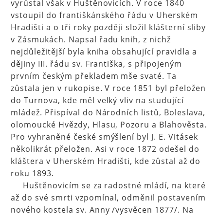
vyrůstal však v Huštěnovicích. V roce 1840
vstoupil do františkánského řádu v Uherském
Hradišti a o tři roky později složil klášterní sliby
v Zásmukách. Napsal řadu knih, z nichž
nejdůležitější byla kniha obsahující pravidla a
dějiny III. řádu sv. Františka, s připojeným
prvním českým překladem mše svaté. Ta
zůstala jen v rukopise. V roce 1851 byl přeložen
do Turnova, kde měl velký vliv na studující
mládež. Přispíval do Národních listů, Boleslava,
olomoucké Hvězdy, Hlasu, Pozoru a Blahověsta.
Pro vyhraněné české smýšlení byl J. E. Vitásek
několikrát přeložen. Asi v roce 1872 odešel do
kláštera v Uherském Hradišti, kde zůstal až do
roku 1893.
Huštěnovicím se za radostné mládí, na které
až do své smrti vzpomínal, odměnil postavením
nového kostela sv. Anny /vysvěcen 1877/. Na