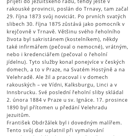
přijetí do jezuitského řádu, tehdy ještě v
rakouské provincii, poslán do Trnavy, tam začal
29. října 1873 svůj noviciát. Po prvních svatých
slibech 30. října 1875 zůstává jako pomocník v
krejčovně v Trnavě. Většinu svého řeholního
života byl sakristánem (kostelníkem), někdy
také infirmářem (pečoval o nemocné), vrátným,
nebo i kredenciářem (pečoval o řeholní
jídelnu). Tyto služby konal ponejvíce v českých
domech, a to v Praze, na Svatém Hostýně a na
Velehradě. Ale žil a pracoval i v domech
rakouských – ve Vídni, Kalksburgu, Linci a v
Innsbrucku. Své poslední řeholní sliby skládal
2. února 1884 v Praze u sv. Ignáce. 17. prosince
1890 byl přítomen u předání Velehradu
jezuitům.
František Obdržálek byl i dovedným malířem.
Tento svůj dar uplatnil při vymalování