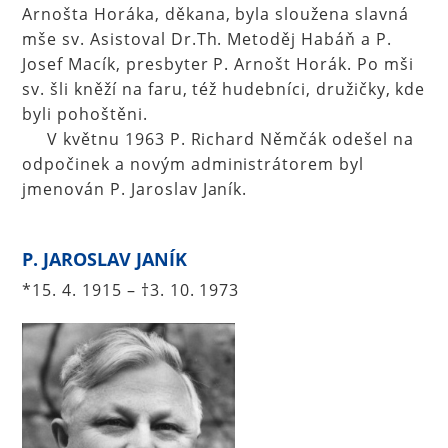
Arnošta Horáka, děkana, byla sloužena slavná
mše sv. Asistoval Dr.Th. Metoděj Habáň a P.
Josef Macík, presbyter P. Arnošt Horák. Po mši
sv. šli kněží na faru, též hudebníci, družičky, kde
byli pohoštěni.
V květnu 1963 P. Richard Němčák odešel na
odpočinek a novým administrátorem byl
jmenován P. Jaroslav Janík.
P. JAROSLAV JANÍK
*15. 4. 1915 – †3. 10. 1973