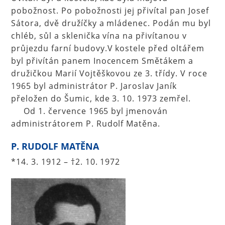
pobožnost. Po pobožnosti jej přivítal pan Josef
Sátora, dvě družíčky a mládenec. Podán mu byl
chléb, sůl a sklenička vína na přivítanou v
průjezdu farní budovy.V kostele před oltářem
byl přivítán panem Inocencem Smětákem a
družičkou Marií Vojtěškovou ze 3. třídy. V roce
1965 byl administrátor P. Jaroslav Janík
přeložen do Šumic, kde 3. 10. 1973 zemřel.
Od 1. července 1965 byl jmenován
administrátorem P. Rudolf Matěna.
P. RUDOLF MATĚNA
*14. 3. 1912 – †2. 10. 1972