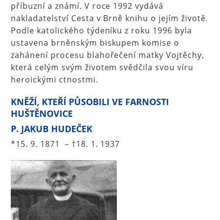
příbuzní a známí. V roce 1992 vydává
nakladatelství Cesta v Brně knihu o jejím životě.
Podle katolického týdeníku z roku 1996 byla
ustavena brněnským biskupem komise o
zahánení procesu blahořečení matky Vojtěchy,
která celým svým životem svědčila svou víru
heroickými ctnostmi.
KNĚŽÍ, KTEŘÍ PŮSOBILI VE FARNOSTI
HUŠTĚNOVICE
P. JAKUB HUDEČEK
*15. 9. 1871 – †18. 1. 1937