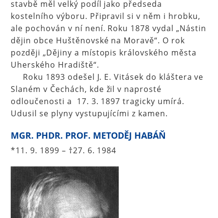
stavbě měl velký podíl jako předseda
kostelního výboru. Připravil si v něm i hrobku,
ale pochován v ní není. Roku 1878 vydal „Nástin
dějin obce Huštěnovské na Moravě“. O rok
později „Dějiny a místopis královského města
Uherského Hradiště“.
Roku 1893 odešel J. E. Vitásek do kláštera ve
Slaném v Čechách, kde žil v naprosté
odloučenosti a 17. 3. 1897 tragicky umírá.
Udusil se plyny vystupujícími z kamen.
MGR. PHDR. PROF. METODĚJ HABÁŇ
*11. 9. 1899 – †27. 6. 1984