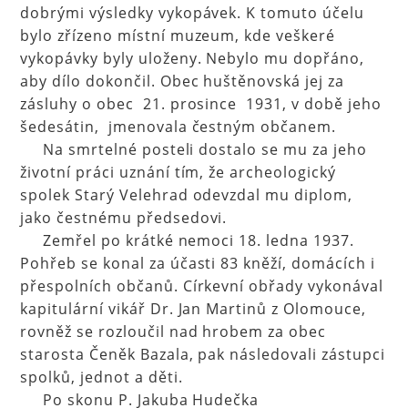
dobrými výsledky vykopávek. K tomuto účelu
bylo zřízeno místní muzeum, kde veškeré
vykopávky byly uloženy. Nebylo mu dopřáno,
aby dílo dokončil. Obec huštěnovská jej za
zásluhy o obec 21. prosince 1931, v době jeho
šedesátin, jmenovala čestným občanem.
Na smrtelné posteli dostalo se mu za jeho
životní práci uznání tím, že archeologický
spolek Starý Velehrad odevzdal mu diplom,
jako čestnému předsedovi.
Zemřel po krátké nemoci 18. ledna 1937.
Pohřeb se konal za účasti 83 kněží, domácích i
přespolních občanů. Církevní obřady vykonával
kapitulární vikář Dr. Jan Martinů z Olomouce,
rovněž se rozloučil nad hrobem za obec
starosta Čeněk Bazala, pak následovali zástupci
spolků, jednot a děti.
Po skonu P. Jakuba Hudečka