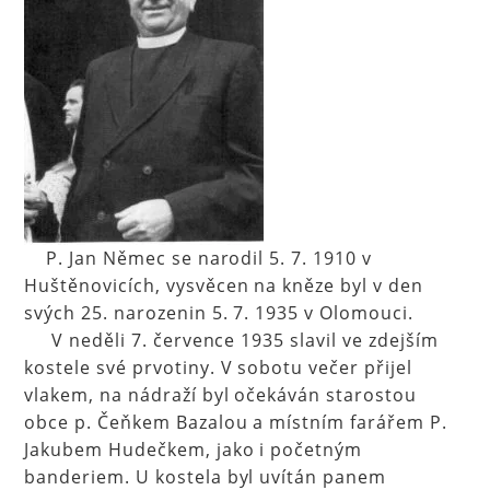
P. Jan Němec se narodil 5. 7. 1910 v
Huštěnovicích, vysvěcen na kněze byl v den
svých 25. narozenin 5. 7. 1935 v Olomouci.
V neděli 7. července 1935 slavil ve zdejším
kostele své prvotiny. V sobotu večer přijel
vlakem, na nádraží byl očekáván starostou
obce p. Čeňkem Bazalou a místním farářem P.
Jakubem Hudečkem, jako i početným
banderiem. U kostela byl uvítán panem