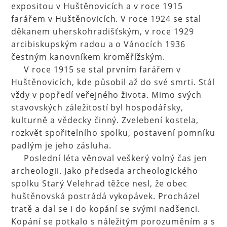
expositou v Huštěnovicích a v roce 1915
farářem v Huštěnovicích. V roce 1924 se stal
děkanem uherskohradišťským, v roce 1929
arcibiskupským radou a o Vánocích 1936
čestným kanovníkem kroměřížským.
V roce 1915 se stal prvním farářem v
Huštěnovicích, kde působil až do své smrti. Stál
vždy v popředí veřejného života. Mimo svých
stavovských záležitostí byl hospodářsky,
kulturně a vědecky činný. Zvelebení kostela,
rozkvět spořitelního spolku, postavení pomníku
padlým je jeho zásluha.
Poslední léta věnoval veškerý volný čas jen
archeologii. Jako předseda archeologického
spolku Starý Velehrad těžce nesl, že obec
huštěnovská postrádá vykopávek. Procházel
tratě a dal se i do kopání se svými nadšenci.
Kopání se potkalo s náležitým porozuměním a s