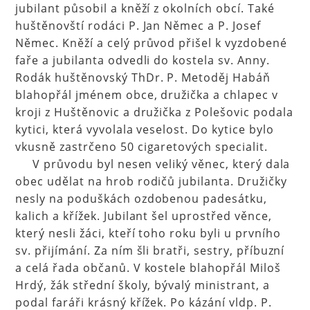
jubilant působil a kněží z okolních obcí. Také
huštěnovští rodáci P. Jan Němec a P. Josef
Němec. Kněží a celý průvod přišel k vyzdobené
faře a jubilanta odvedli do kostela sv. Anny.
Rodák huštěnovský ThDr. P. Metoděj Habáň
blahopřál jménem obce, družička a chlapec v
kroji z Huštěnovic a družička z Polešovic podala
kytici, která vyvolala veselost. Do kytice bylo
vkusně zastrčeno 50 cigaretových specialit.
V průvodu byl nesen veliký věnec, který dala
obec udělat na hrob rodičů jubilanta. Družičky
nesly na poduškách ozdobenou padesátku,
kalich a křížek. Jubilant šel uprostřed věnce,
který nesli žáci, kteří toho roku byli u prvního
sv. přijímání. Za ním šli bratři, sestry, příbuzní
a celá řada občanů. V kostele blahopřál Miloš
Hrdý, žák střední školy, bývalý ministrant, a
podal faráři krásný křížek. Po kázání vldp. P.