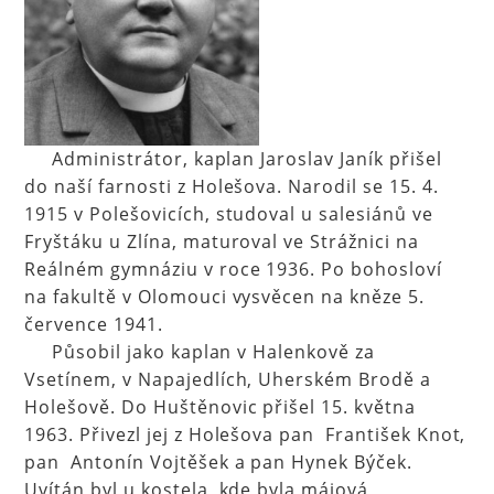
Administrátor, kaplan Jaroslav Janík přišel
do naší farnosti z Holešova. Narodil se 15. 4.
1915 v Polešovicích, studoval u salesiánů ve
Fryštáku u Zlína, maturoval ve Strážnici na
Reálném gymnáziu v roce 1936. Po bohosloví
na fakultě v Olomouci vysvěcen na kněze 5.
července 1941.
Působil jako kaplan v Halenkově za
Vsetínem, v Napajedlích, Uherském Brodě a
Holešově. Do Huštěnovic přišel 15. května
1963. Přivezl jej z Holešova pan František Knot,
pan Antonín Vojtěšek a pan Hynek Býček.
Uvítán byl u kostela, kde byla májová