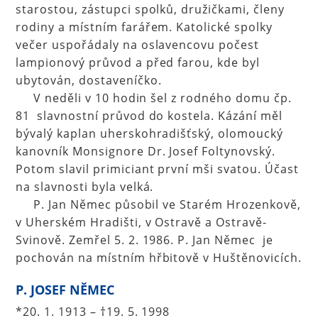
starostou, zástupci spolků, družičkami, členy
rodiny a místním farářem. Katolické spolky
večer uspořádaly na oslavencovu počest
lampionový průvod a před farou, kde byl
ubytován, dostaveníčko.
V neděli v 10 hodin šel z rodného domu čp.
81 slavnostní průvod do kostela. Kázání měl
bývalý kaplan uherskohradišťský, olomoucký
kanovník Monsignore Dr. Josef Foltynovský.
Potom slavil primiciant první mši svatou. Účast
na slavnosti byla velká.
P. Jan Němec působil ve Starém Hrozenkově,
v Uherském Hradišti, v Ostravě a Ostravě-
Svinově. Zemřel 5. 2. 1986. P. Jan Němec je
pochován na místním hřbitově v Huštěnovicích.
P. JOSEF NĚMEC
*20. 1. 1913 – †19. 5. 1998