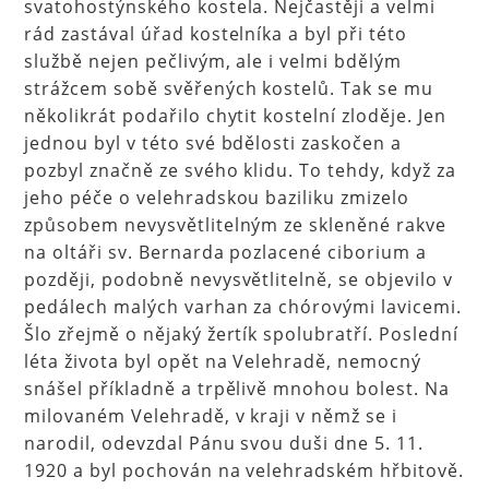
svatohostýnského kostela. Nejčastěji a velmi
rád zastával úřad kostelníka a byl při této
službě nejen pečlivým, ale i velmi bdělým
strážcem sobě svěřených kostelů. Tak se mu
několikrát podařilo chytit kostelní zloděje. Jen
jednou byl v této své bdělosti zaskočen a
pozbyl značně ze svého klidu. To tehdy, když za
jeho péče o velehradskou baziliku zmizelo
způsobem nevysvětlitelným ze skleněné rakve
na oltáři sv. Bernarda pozlacené ciborium a
později, podobně nevysvětlitelně, se objevilo v
pedálech malých varhan za chórovými lavicemi.
Šlo zřejmě o nějaký žertík spolubratří. Poslední
léta života byl opět na Velehradě, nemocný
snášel příkladně a trpělivě mnohou bolest. Na
milovaném Velehradě, v kraji v němž se i
narodil, odevzdal Pánu svou duši dne 5. 11.
1920 a byl pochován na velehradském hřbitově.