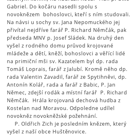
Gabriel. Do kočáru nasedli spolu s
novoknězem bohoslovci, kteří s ním studovali.
Na návsi u sochy sv. Jana Nepomuckého jej
přivítal nejdříve farář P. Richard Němčák, pak
předseda MNV p. Josef Sládek. Na druhý den
vyšel z rodného domu průvod krojované
mládeže a dětí, kněží, bohoslovci a věřící lidé
na primiční mši sv. Kazatelem byl dp. rada
Tomáš Loprais, farář z Jalubí. Kromě něho dp.
rada Valentin Zavadil, farář ze Spytihněvi, dp.
Antonín Kolář, rada a farář z Babic, P. Jan
Němec, zdejší rodák a místní farář P. Richard
Němčák. Hrála krojovaná dechová hudba z
Kostelan nad Moravou. Odpoledne udílel
novokněz novokněžské požehnání.
P. Oldřich Zich je posledním knězem, který
vyšel z naší obce Huštěnovice.