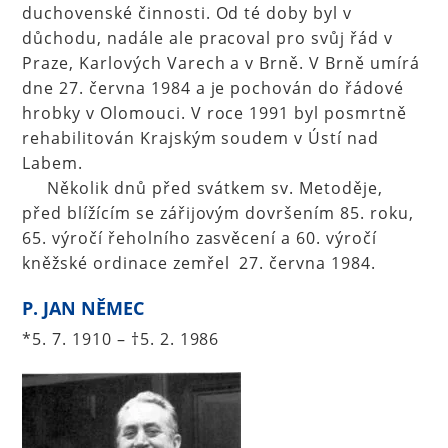
duchovenské činnosti. Od té doby byl v
důchodu, nadále ale pracoval pro svůj řád v
Praze, Karlových Varech a v Brně. V Brně umírá
dne 27. června 1984 a je pochován do řádové
hrobky v Olomouci. V roce 1991 byl posmrtně
rehabilitován Krajským soudem v Ústí nad
Labem.
Několik dnů před svátkem sv. Metoděje,
před blížícím se zářijovým dovršením 85. roku,
65. výročí řeholního zasvěcení a 60. výročí
kněžské ordinace zemřel 27. června 1984.
P. JAN NĚMEC
*5. 7. 1910 – †5. 2. 1986