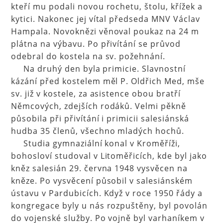
kteří mu podali novou rochetu, štolu, křížek a
kytici. Nakonec jej vítal předseda MNV Václav
Hampala. Novoknězi věnoval poukaz na 24 m
plátna na výbavu. Po přivítání se průvod
odebral do kostela na sv. požehnání.
Na druhý den byla primicie. Slavnostní
kázání před kostelem měl P. Oldřich Med, mše
sv. již v kostele, za asistence obou bratří
Němcových, zdejších rodáků. Velmi pěkně
působila při přivítání i primicii salesiánská
hudba 35 členů, všechno mladých hochů.
Studia gymnaziální konal v Kroměříži,
bohosloví studoval v Litoměřicích, kde byl jako
kněz salesián 29. června 1948 vysvěcen na
kněze. Po vysvěcení působil v salesiánském
ústavu v Pardubicích. Když v roce 1950 řády a
kongregace byly u nás rozpuštěny, byl povolán
do vojenské služby. Po vojně byl varhaníkem v