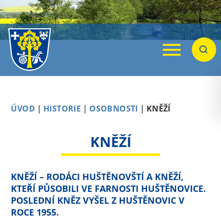
Menu
Hleda
ÚVOD
|
HISTORIE
|
OSOBNOSTI
|
KNĚŽÍ
KNĚŽÍ
KNĚŽÍ – RODÁCI HUŠTĚNOVŠTÍ A KNĚŽÍ,
KTEŘÍ PŮSOBILI VE FARNOSTI HUŠTĚNOVICE.
POSLEDNÍ KNĚZ VYŠEL Z HUŠTĚNOVIC V
ROCE 1955.