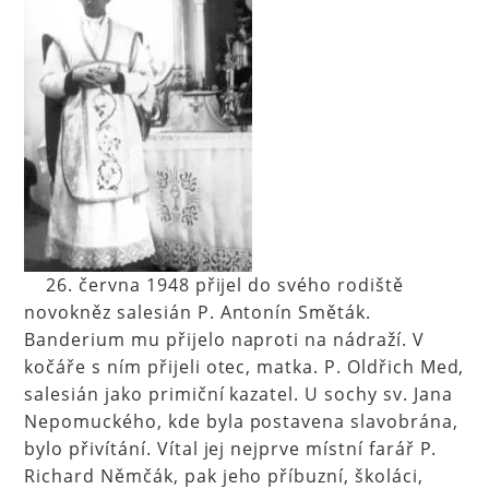
26. června 1948 přijel do svého rodiště
novokněz salesián P. Antonín Směták.
Banderium mu přijelo naproti na nádraží. V
kočáře s ním přijeli otec, matka. P. Oldřich Med,
salesián jako primiční kazatel. U sochy sv. Jana
Nepomuckého, kde byla postavena slavobrána,
bylo přivítání. Vítal jej nejprve místní farář P.
Richard Němčák, pak jeho příbuzní, školáci,