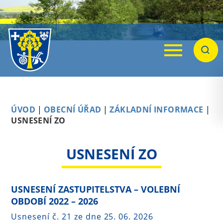
Menu
Hleda
ÚVOD
|
OBECNÍ ÚŘAD
|
ZÁKLADNÍ INFORMACE
|
USNESENÍ ZO
USNESENÍ ZO
USNESENÍ ZASTUPITELSTVA – VOLEBNÍ
OBDOBÍ 2022 – 2026
Usnesení č. 21 ze dne 25. 06. 2026