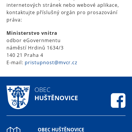
internetových stránek nebo webové aplikace,
kontaktujte příslušný orgán pro prosazování
práva:
Ministerstvo vnitra
odbor eGovernmentu
náměstí Hrdinů 1634/3
140 21 Praha 4
E-mail:
pristupnost@mvcr.cz
OBEC
HUŠTĚNOVICE
Fa
OBEC HUŠTĚNOVICE