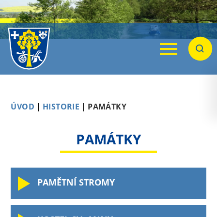
Menu
Hleda
ÚVOD
|
HISTORIE
|
PAMÁTKY
PAMÁTKY
PAMĚTNÍ STROMY