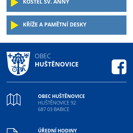
KOSTEL SV. ANNY
KŘÍŽE A PAMĚTNÍ DESKY
OBEC
HUŠTĚNOVICE
Fa
OBEC HUŠTĚNOVICE
HUŠTĚNOVICE 92
687 03 BABICE
ÚŘEDNÍ HODINY