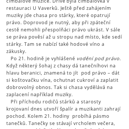
cimbálové muzice. Dříve byla cimbálovka v
restauraci U Vaverků. Ještě před zahájením
muziky jde chasa pro stárky, které opatrují
právo. Doprovod je nutný, aby při zpáteční
cestě nemohli přespolňáci právo ukrást. V sále
se práva pověsí až u stropu nad místo, kde sedí
stárky. Tam se nabízí také hodové víno a
zákusky.
Po 21. hodině je vyhlášené
vodění pod právo.
Když některý šohaj z chasy dá tanečníhovi na
hlavu beranici, znamená to jít pod právo – dát
si koštovačku vína, ochutnat cukroví a zaplatit
dobrovolný obnos. Tak si chasa vydělává na
zaplacení například muziky.
Při příchodu rodičů stárků a starosty
krojovaní dnes utvoří špalír a muzikanti zahrají
pochod. Kolem 21. hodiny probíhá pásmo
tanečků. Tanečky se stávají vrcholem večera,