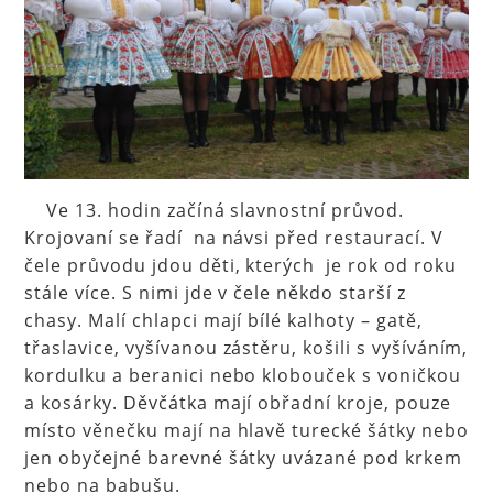
Ve 13. hodin začíná slavnostní průvod.
Krojovaní se řadí na návsi před restaurací. V
čele průvodu jdou děti, kterých je rok od roku
stále více. S nimi jde v čele někdo starší z
chasy. Malí chlapci mají bílé kalhoty – gatě,
třaslavice, vyšívanou zástěru, košili s vyšíváním,
kordulku a beranici nebo klobouček s voničkou
a kosárky. Děvčátka mají obřadní kroje, pouze
místo věnečku mají na hlavě turecké šátky nebo
jen obyčejné barevné šátky uvázané pod krkem
nebo na babušu.