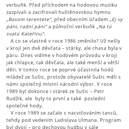
verbuňk. Před příchodem na hodovou muziku
zazpívali a zacifrovali huštěnovskou hymnu
„Basom terentete“,
před obecním úřadem
„Ej vy
páni, radní páni“
a půlnoční verbuňk
„Na tú
svatú Kateřinu“
.
A co se vlastně v roce 1986 změnilo? Už nešly
v kroji jen dvě děvčata – stárky, ale chasa byla v
páru. Dnes vidíme v hodovém průvodu v kroji
jak chlapce, tak děvčata, ale také menší a větší
děti. V tomto roce se poprvé účastnila hodů
mládež ze Sušic, protože obyvatelé Sušic měli s
námi společný místní národní výbor. V roce
1989 byl dokonce i stárek ze Sušic – Petr
Rudžik, ale byly to první a také poslední
společné hody.
V roce 1989 se začalo s nacvičováním tanců,
tehdy pod vedením Ladislava Ulmana. Program
byl dvojí – pro dechovou hudbu v sále