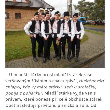
U mladší stárky prosí mladší stárek zase
veršovaným říkáním a chasa zpívá „
Huštěnovští
chlapci, kde vy máte stárku, sedí u stolečku,
popíjá z pohárku“
. Mladší stárka vyjde ven s
právem, které ponese při celé obchůzce stárek.
Opět následuje přivítání, písnička a sóla. Od