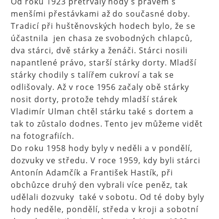
Od roku 1923 přetrvaly hody s právem s
menšími přestávkami až do současné doby.
Tradicí při huštěnovských hodech bylo, že se
účastnila jen chasa ze svobodných chlapců,
dva stárci, dvě stárky a ženáči. Stárci nosili
napantlené právo, starší stárky dorty. Mladší
stárky chodily s talířem cukroví a tak se
odlišovaly. Až v roce 1956 začaly obě stárky
nosit dorty, protože tehdy mladší stárek
Vladimír Ulman chtěl stárku také s dortem a
tak to zůstalo dodnes. Tento jev můžeme vidět
na fotografiích.
Do roku 1958 hody byly v neděli a v pondělí,
dozvuky ve středu. V roce 1959, kdy byli stárci
Antonín Adamčík a František Hastík, při
obchůzce druhý den vybrali více peněz, tak
udělali dozvuky také v sobotu. Od té doby byly
hody neděle, pondělí, středa v kroji a sobotní