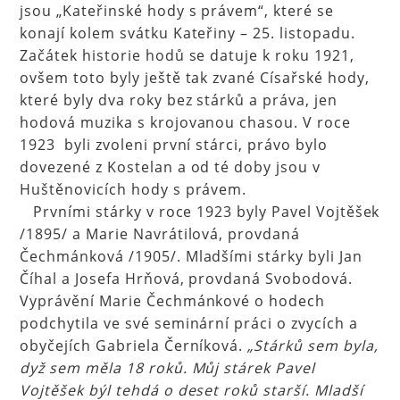
jsou „Kateřinské hody s právem“, které se
konají kolem svátku Kateřiny – 25. listopadu.
Začátek historie hodů se datuje k roku 1921,
ovšem toto byly ještě tak zvané Císařské hody,
které byly dva roky bez stárků a práva, jen
hodová muzika s krojovanou chasou. V roce
1923 byli zvoleni první stárci, právo bylo
dovezené z Kostelan a od té doby jsou v
Huštěnovicích hody s právem.
Prvními stárky v roce 1923 byly Pavel Vojtěšek
/1895/ a Marie Navrátilová, provdaná
Čechmánková /1905/. Mladšími stárky byli Jan
Číhal a Josefa Hrňová, provdaná Svobodová.
Vyprávění Marie Čechmánkové o hodech
podchytila ve své seminární práci o zvycích a
obyčejích Gabriela Černíková.
„Stárků sem byla,
dyž sem měla 18 roků. Můj stárek Pavel
Vojtěšek býl tehdá o deset roků starší. Mladší