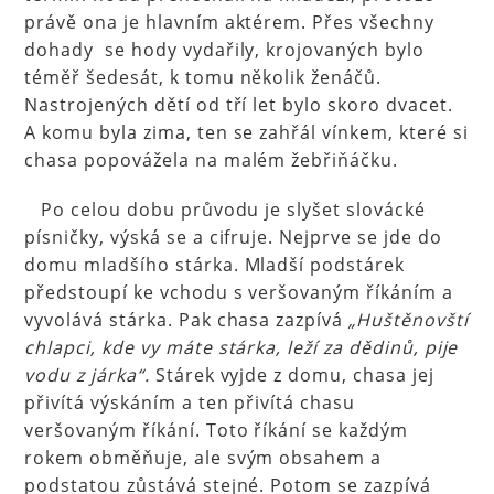
právě ona je hlavním aktérem. Přes všechny
dohady se hody vydařily, krojovaných bylo
téměř šedesát, k tomu několik ženáčů.
Nastrojených dětí od tří let bylo skoro dvacet.
A komu byla zima, ten se zahřál vínkem, které si
chasa popovážela na malém žebřiňáčku.
Po celou dobu průvodu je slyšet slovácké
písničky, výská se a cifruje. Nejprve se jde do
domu mladšího stárka. Mladší podstárek
předstoupí ke vchodu s veršovaným říkáním a
vyvolává stárka. Pak chasa zazpívá
„Huštěnovští
chlapci, kde vy máte stárka, leží za dědinů, pije
vodu z járka“.
Stárek vyjde z domu, chasa jej
přivítá výskáním a ten přivítá chasu
veršovaným říkání. Toto říkání se každým
rokem obměňuje, ale svým obsahem a
podstatou zůstává stejné. Potom se zazpívá