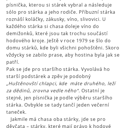
písnička, kterou si stárek vybral a následuje
sólo pro stárka a jeho rodiče. Příbuzní stárka
roznáší koláčky, zákusky, víno, slivovici. U
každého stárka si chasa doleje víno do
demižonků, které jsou tak trochu součástí
hodového kroje. Ještě v roce 1979 se šlo do
domu stárků, kde byli všichni pohoštěni. Skoro
vždycky se zabilo prase, aby hostina byla jak se
patří.
Pak se jde pro staršího stárka. Vyvolává ho
starší podstárek a zpěv je podobný
„Huštěnovští chlapci, kde máte druhého, leží
za dědinů, zrovna vedle něho“.
Ostatní je
stejné, jen písnička je podle výběru staršího
stárka. Ovbykle se tady tančí jeden večerní
taneček.
Jakmile má chasa oba stárky, jde se pro
děvčata – stárky. které mají právo k hodové