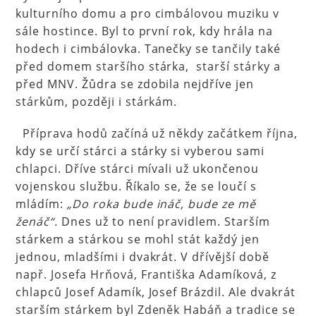
kulturního domu a pro cimbálovou muziku v
sále hostince. Byl to první rok, kdy hrála na
hodech i cimbálovka. Tanečky se tančily také
před domem staršího stárka, starší stárky a
před MNV. Žůdra se zdobila nejdříve jen
stárkům, později i stárkám.
Příprava hodů začíná už někdy začátkem října,
kdy se určí stárci a stárky si vyberou sami
chlapci. Dříve stárci mívali už ukončenou
vojenskou službu. Říkalo se, že se loučí s
mládím:
„Do roka bude ináč, bude ze mě
ženáč“.
Dnes už to není pravidlem. Starším
stárkem a stárkou se mohl stát každý jen
jednou, mladšími i dvakrát. V dřívější době
např. Josefa Hrňová, Františka Adamíková, z
chlapců Josef Adamík, Josef Brázdil. Ale dvakrát
starším stárkem byl Zdeněk Habáň a tradice se