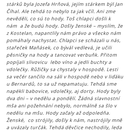
stárků byla Jozefa Hrňová, jejím stárkem býl Jan
Číhal. Ale tehdá to nebylo ta jak včíl. Ani zme
nevěděli, co sú to hody. Toš chlapci došli k
nám a že budú hody. Došly ženské – myslím, že
z Kostelan, napantlily nám právo a všecko nám
pomáhaly nachystat. Chlapci se scházali u nás,
stařeček Maňásek, co bývál vedlevá, je učili
pěsničky na hody a tancovat verbuňk. Přitom
popíjali slivovicu lebo víno a jedli buchty a
vdolečky. Růžičky sa chystaly v hospodě. Lesti
sa večér tančilo na sáli v hospodě nebo v liďáku
u Bernardů, to sa už nepamatuju. Tehdá sme
napékli babovice, vdolečky, aj dorty. Hody byly
dva dni – v nedělu a pondělí. Žádná slavnostní
mša ani požehnání nebylo, normálně sa šlo v
nedělu na mšu. Hody začaly až odpoledňa.
Ženské, co strójily, došly k nám, nastrójily mně
a uvázaly turčák. Tehdá děvčice nechodily, leda