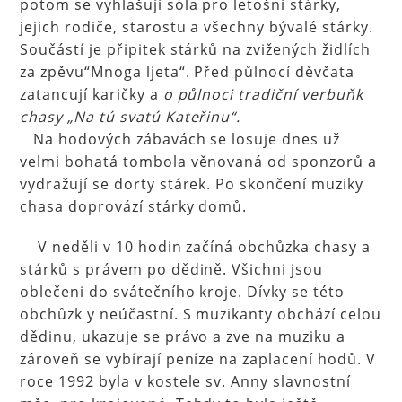
potom se vyhlašují sóla pro letošní stárky,
jejich rodiče, starostu a všechny bývalé stárky.
Součástí je připitek stárků na zvižených židlích
za zpěvu“Mnoga ljeta“. Před půlnocí děvčata
zatancují karičky a
o půlnoci tradiční verbuňk
chasy „Na tú svatú Kateřinu“.
Na hodových zábavách se losuje dnes už
velmi bohatá tombola věnovaná od sponzorů a
vydražují se dorty stárek. Po skončení muziky
chasa doprovází stárky domů.
V neděli v 10 hodin začíná obchůzka chasy a
stárků s právem po dědině. Všichni jsou
oblečeni do svátečního kroje. Dívky se této
obchůzk y neúčastní. S muzikanty obchází celou
dědinu, ukazuje se právo a zve na muziku a
zároveň se vybírají peníze na zaplacení hodů. V
roce 1992 byla v kostele sv. Anny slavnostní