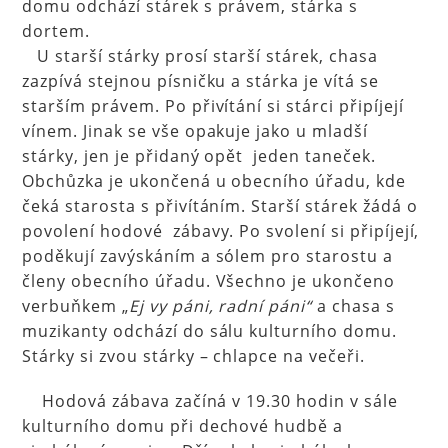
domu odchází stárek s právem, stárka s
dortem.
U starší stárky prosí starší stárek, chasa
zazpívá stejnou písničku a stárka je vítá se
starším právem. Po přivítání si stárci připíjejí
vínem. Jinak se vše opakuje jako u mladší
stárky, jen je přidaný opět jeden taneček.
Obchůzka je ukončená u obecního úřadu, kde
čeká starosta s přivítáním. Starší stárek žádá o
povolení hodové zábavy. Po svolení si připíjejí,
poděkují zavýskáním a sólem pro starostu a
členy obecního úřadu. Všechno je ukončeno
verbuňkem „
Ej vy páni, radní páni“
a chasa s
muzikanty odchází do sálu kulturního domu.
Stárky si zvou stárky – chlapce na večeři.
Hodová zábava začíná v 19.30 hodin v sále
kulturního domu při dechové hudbě a