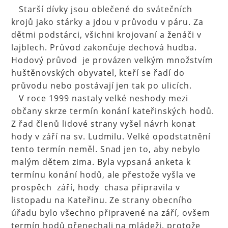
Starší dívky jsou oblečené do svátečních
krojů jako stárky a jdou v průvodu v páru. Za
dětmi podstárci, všichni krojovaní a ženáči v
lajblech. Průvod zakončuje dechová hudba.
Hodový průvod je provázen velkým množstvím
huštěnovských obyvatel, kteří se řadí do
průvodu nebo postávají jen tak po ulicích.
V roce 1999 nastaly velké neshody mezi
občany skrze termín konání kateřinských hodů.
Z řad členů lidové strany vyšel návrh konat
hody v září na sv. Ludmilu. Velké opodstatnění
tento termín neměl. Snad jen to, aby nebylo
malým dětem zima. Byla vypsaná anketa k
termínu konání hodů, ale přestože vyšla ve
prospěch září, hody chasa připravila v
listopadu na Kateřinu. Ze strany obecního
úřadu bylo všechno připravené na září, ovšem
termín hodů přenechali na mládeži, protože