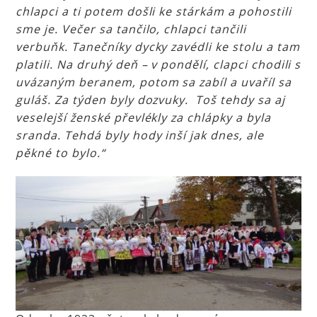
chlapci a ti potem došli ke stárkám a pohostili
sme je. Večer sa tančilo, chlapci tančili
verbuňk. Tanečníky dycky zavédli ke stolu a tam
platili. Na druhý deň – v pondělí, clapci chodili s
uvázaným beranem, potom sa zabíl a uvaříl sa
guláš. Za týden byly dozvuky. Toš tehdy sa aj
veselejší ženské převlékly za chlápky a byla
sranda. Tehdá byly hody inší jak dnes, ale
pěkné to bylo.“