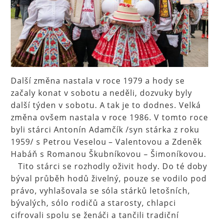
Další změna nastala v roce 1979 a hody se
začaly konat v sobotu a neděli, dozvuky byly
další týden v sobotu. A tak je to dodnes. Velká
změna ovšem nastala v roce 1986. V tomto roce
byli stárci Antonín Adamčík /syn stárka z roku
1959/ s Petrou Veselou – Valentovou a Zdeněk
Habáň s Romanou Škubníkovou – Šimoníkovou.
Tito stárci se rozhodly oživit hody. Do té doby
býval průběh hodů živelný, pouze se vodilo pod
právo, vyhlašovala se sóla stárků letošních,
bývalých, sólo rodičů a starosty, chlapci
cifrovali spolu se ženáči a tančili tradiční