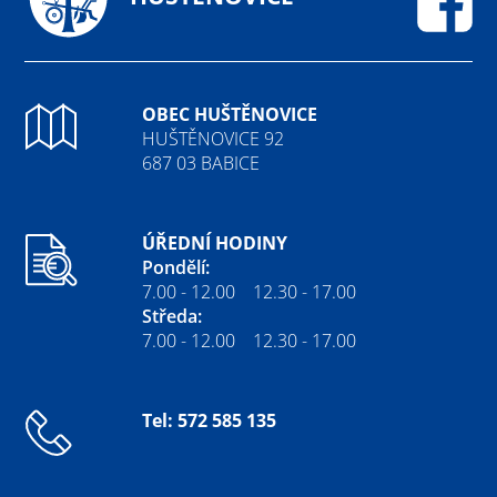
Fa
OBEC HUŠTĚNOVICE
HUŠTĚNOVICE 92
687 03 BABICE
ÚŘEDNÍ HODINY
Pondělí:
7.00 - 12.00 12.30 - 17.00
Středa:
7.00 - 12.00 12.30 - 17.00
Tel: 572 585 135