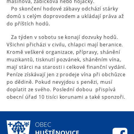
mašinová, žabičková nebo hojačky.
Po skončení hodové zábavy odchází stárky
domů s celým doprovodem a ukládají práva až
do příštích hodů.
Za týden v sobotu se konají dozvuky hodů.
Všichni přicházi v civilu, chlapci mají beranice.
Kromě veškeré organizace, přípravy, shánění
muzikantů, tisknutí pozvánek, sháněním vína,
mají stárci na starosti i celkové finanční vydání.
Peníze získávají jen z prodeje vína při obchůzce
po dědině. Pokud nevyjdou s penězi, musí
doplatit ze svého. Poslední dobou přispívá
obecní úřad 10 tisíci korunami a také sponzoři.
OBEC
HUŠTĚNOVICE