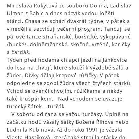
Miroslava Rokytová ze souboru Dolina, Ladislav
Ulman z Babic a dnes nácvik vedou loňští
stárci. Chasa se schází dvakrát týdne, v pátek a
v neděli a secvičují večerní program. Tancují se
párové tance straňanské, boršické, vykopávané
/hucké/, dolněmčanské, skočné, vrtěné, karičky
a čardáš.
Týden před hodama chlapci jezdí na Jankovice
do lesa na chvojí, které slouží k výzdobě sálů a
žůder. Dívky dělají krepové růžičky. V pátek
odpoledne se zdobí žůdra všech čtyřech stárků.
Vchod se ověnčí chvojím, růžičkama a někdy
také krušpánkem. Nad vchodem se uvazuje
turecký šátek – turčák.
V sobotu od rána se vážou turčáky. Úplně na
začátku hodů vázaly šátky Božena Říhová nebo
Ludmila Kubinová. Až do roku 1991 je vázala
Vlasta Hastíková, která také strojila stárky do