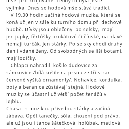
mše pro krojované. Tehdy to byla ještě
výjimka. Dnes se hodová mše stává tradicí.
V 19.30 hodin začíná hodová muzika, která se
koná už jen v sále kulturního domu při dechové
hudbě. Dívky jsou oblečeny po selsky, mají
jen jupky, fěrtůšky brokátové či čínské, na hlavě
nemají turčák, jen stárky. Po selsky chodí druhý
den i vdané ženy. Od svobodných se liší botami,
mají lodičky.
Chlapci nahradili košile dudovice za
sámkovice /bílá košile na prsou ze tří stran
červeně vyšitá ornamenty/. Nohavice, kordulka,
boty a beranice zůstávají stejné. Hodové
muziky se účastní už větší počet ženáčů v
lejblu.
Chasa i s muzikou přivedou stárky a začíná
zábava. Opět tanečky, sóla, chození pod právo,
ale už jsou i tance šátečková, holůbek, metlová,