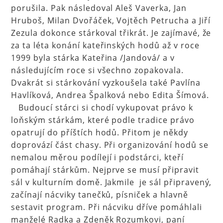
porušila. Pak následoval Aleš Vaverka, Jan
Hruboš, Milan Dvořáček, Vojtěch Petrucha a Jiří
Zezula dokonce stárkoval třikrát. Je zajímavé, že
za ta léta konání kateřinských hodů až v roce
1999 byla stárka Kateřina /Jandová/ a v
následujícím roce si všechno zopakovala.
Dvakrát si stárkování vyzkoušela také Pavlína
Havlíková, Andrea Špalková nebo Edita Šímová.
Budoucí stárci si chodí vykupovat právo k
loňským stárkám, které podle tradice právo
opatrují do příštích hodů. Přitom je někdy
doprovází část chasy. Při organizování hodů se
nemalou měrou podílejí i podstárci, kteří
pomáhají stárkům. Nejprve se musí připravit
sál v kulturním domě. Jakmile je sál připravený,
začínají nácviky tanečků, písniček a hlavně
sestavit program. Při nácviku dříve pomáhlali
manželé Radka a Zdeněk Rozumkovi, paní