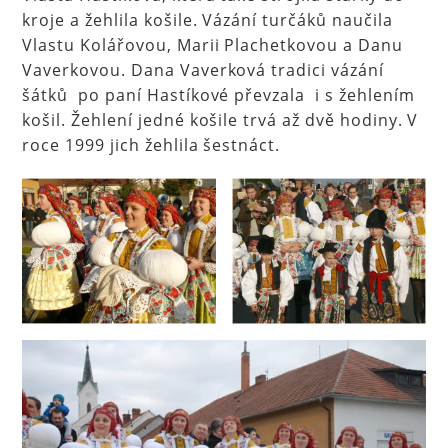
kroje a žehlila košile. Vázání turčáků naučila
Vlastu Kolářovou, Marii Plachetkovou a Danu
Vaverkovou. Dana Vaverková tradici vázání
šátků po paní Hastíkové převzala i s žehlením
košil. Žehlení jedné košile trvá až dvě hodiny. V
roce 1999 jich žehlila šestnáct.