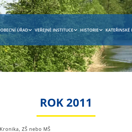
OBECNÍ ÚŘAD
VEŘEJNÉ INSTITUCE
HISTORIE
KATEŘINSKÉ
ROK 2011
 Kronika, ZŠ nebo MŠ