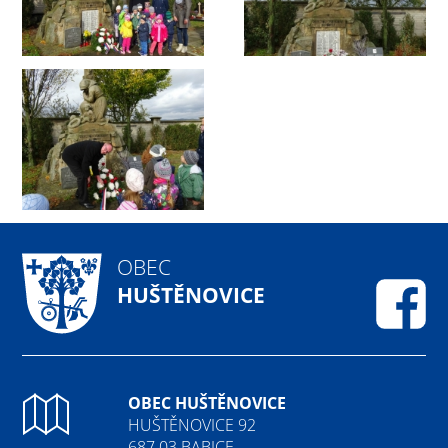
OBEC
HUŠTĚNOVICE
Fa
OBEC HUŠTĚNOVICE
HUŠTĚNOVICE 92
687 03 BABICE