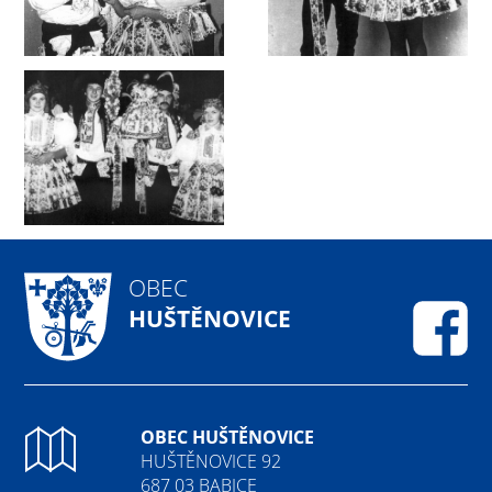
OBEC
HUŠTĚNOVICE
Fa
OBEC HUŠTĚNOVICE
HUŠTĚNOVICE 92
687 03 BABICE