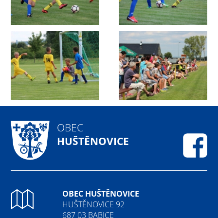
OBEC
HUŠTĚNOVICE
Fa
OBEC HUŠTĚNOVICE
HUŠTĚNOVICE 92
687 03 BABICE