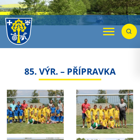
Menu
Hleda
85. VÝR. – PŘÍPRAVKA