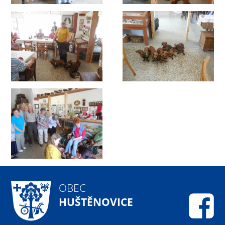
OBEC
HUŠTĚNOVICE
Fa