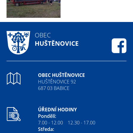
OBEC
HUŠTĚNOVICE
Fa
OBEC HUŠTĚNOVICE
HUŠTĚNOVICE 92
687 03 BABICE
ÚŘEDNÍ HODINY
Pondělí:
7.00 - 12.00 12.30 - 17.00
Středa: