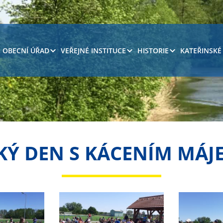
OBECNÍ ÚŘAD
VEŘEJNÉ INSTITUCE
HISTORIE
KATEŘINSKÉ
KÝ DEN S KÁCENÍM MÁJE