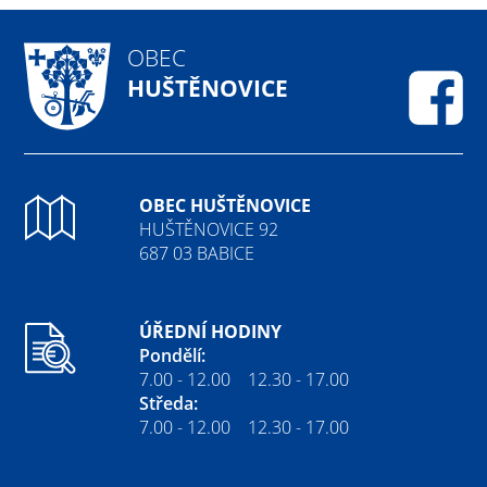
OBEC
HUŠTĚNOVICE
Fa
OBEC HUŠTĚNOVICE
HUŠTĚNOVICE 92
687 03 BABICE
ÚŘEDNÍ HODINY
Pondělí:
7.00 - 12.00 12.30 - 17.00
Středa:
7.00 - 12.00 12.30 - 17.00