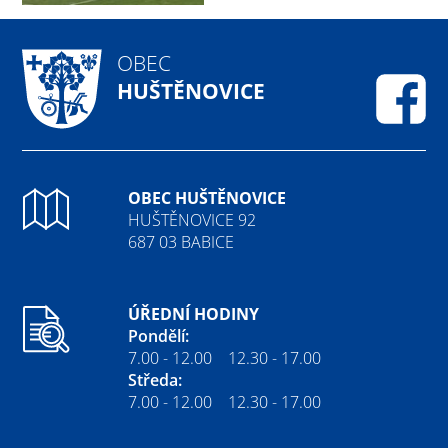
OBEC
HUŠTĚNOVICE
Fa
OBEC HUŠTĚNOVICE
HUŠTĚNOVICE 92
687 03 BABICE
ÚŘEDNÍ HODINY
Pondělí:
7.00 - 12.00 12.30 - 17.00
Středa:
7.00 - 12.00 12.30 - 17.00