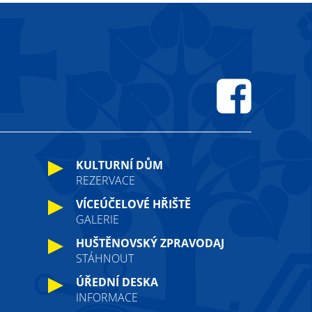
Facebook
KULTURNÍ DŮM
REZERVACE
VÍCEÚČELOVÉ HŘIŠTĚ
GALERIE
HUŠTĚNOVSKÝ ZPRAVODAJ
STÁHNOUT
ÚŘEDNÍ DESKA
INFORMACE