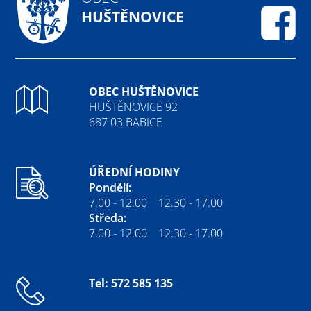
HUŠTĚNOVICE
Fa
OBEC HUŠTĚNOVICE
HUŠTĚNOVICE 92
687 03 BABICE
ÚŘEDNÍ HODINY
Pondělí:
7.00 - 12.00 12.30 - 17.00
Středa:
7.00 - 12.00 12.30 - 17.00
Tel: 572 585 135