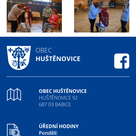
OBEC
HUŠTĚNOVICE
Fa
OBEC HUŠTĚNOVICE
HUŠTĚNOVICE 92
687 03 BABICE
ÚŘEDNÍ HODINY
Pondělí: