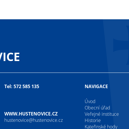
ICE
Tel: 572 585 135
NAVIGACE
Úvod
Obecní úřad
WWW.HUSTENOVICE.CZ
Veřejné instituce
hustenovice@hustenovice.cz
Historie
Kateřinské hody