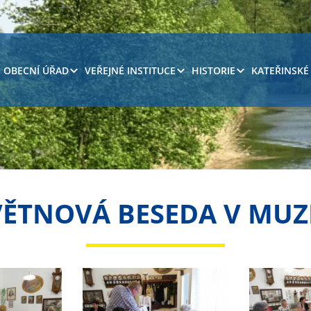
OBECNÍ ÚŘAD
VEŘEJNÉ INSTITUCE
HISTORIE
KATEŘINSKÉ
VĚTNOVÁ BESEDA V MUZ