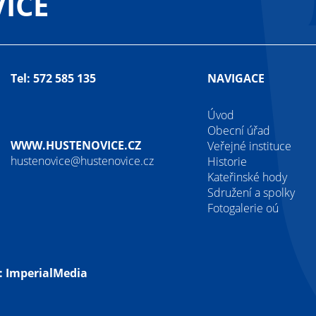
ICE
Tel: 572 585 135
NAVIGACE
Úvod
Obecní úřad
WWW.HUSTENOVICE.CZ
Veřejné instituce
hustenovice@hustenovice.cz
Historie
Kateřinské hody
Sdružení a spolky
Fotogalerie oú
:
ImperialMedia