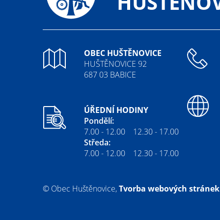
HUŠTĚNOV
OBEC HUŠTĚNOVICE
HUŠTĚNOVICE 92
687 03 BABICE
ÚŘEDNÍ HODINY
Pondělí:
7.00 - 12.00 12.30 - 17.00
Středa:
7.00 - 12.00 12.30 - 17.00
© Obec Huštěnovice,
Tvorba webových stránek