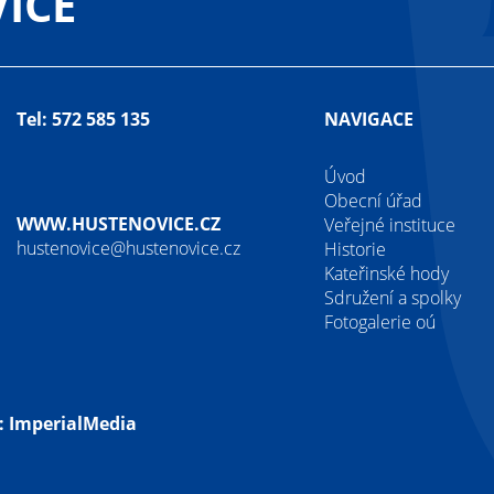
ICE
Tel: 572 585 135
NAVIGACE
Úvod
Obecní úřad
WWW.HUSTENOVICE.CZ
Veřejné instituce
hustenovice@hustenovice.cz
Historie
Kateřinské hody
Sdružení a spolky
Fotogalerie oú
:
ImperialMedia