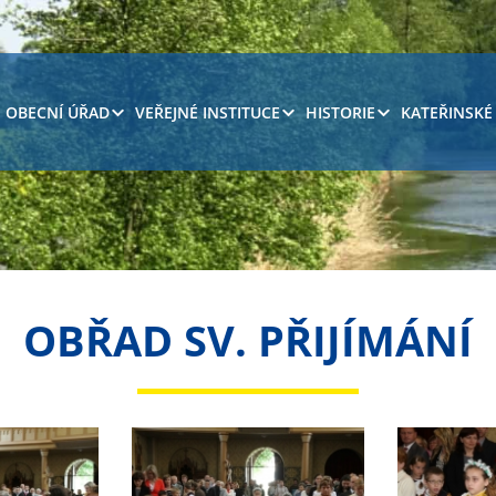
OBECNÍ ÚŘAD
VEŘEJNÉ INSTITUCE
HISTORIE
KATEŘINSKÉ
OBŘAD SV. PŘIJÍMÁNÍ