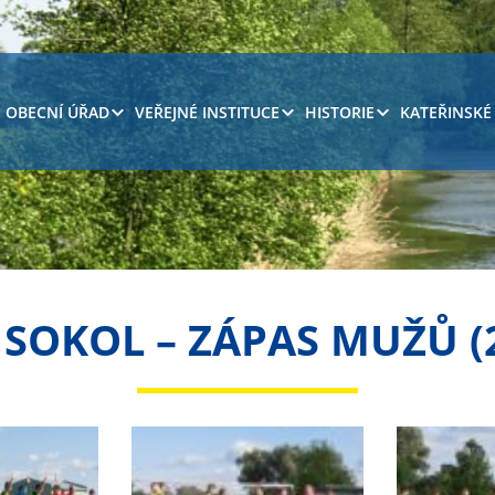
OBECNÍ ÚŘAD
VEŘEJNÉ INSTITUCE
HISTORIE
KATEŘINSKÉ
 SOKOL – ZÁPAS MUŽŮ (25