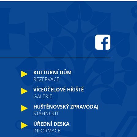
Facebook
KULTURNÍ DŮM
REZERVACE
VÍCEÚČELOVÉ HŘIŠTĚ
GALERIE
HUŠTĚNOVSKÝ ZPRAVODAJ
STÁHNOUT
ÚŘEDNÍ DESKA
INFORMACE