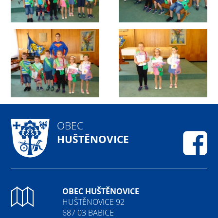
OBEC
HUŠTĚNOVICE
Fa
OBEC HUŠTĚNOVICE
HUŠTĚNOVICE 92
687 03 BABICE