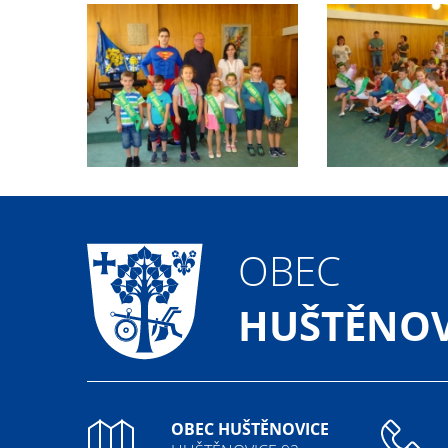
OBEC
HUŠTĚNOV
OBEC HUŠTĚNOVICE