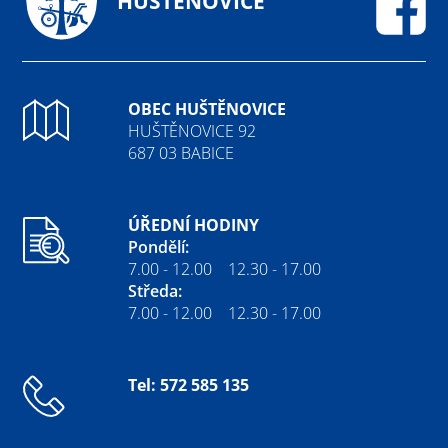
HUŠTĚNOVICE
Fa
OBEC HUŠTĚNOVICE
HUŠTĚNOVICE 92
687 03 BABICE
ÚŘEDNÍ HODINY
Pondělí:
7.00 - 12.00 12.30 - 17.00
Středa:
7.00 - 12.00 12.30 - 17.00
Tel: 572 585 135