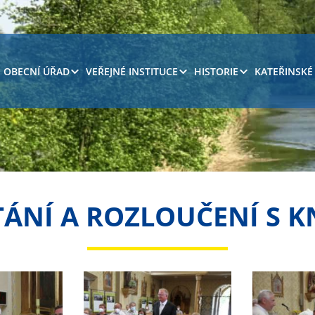
OBECNÍ ÚŘAD
VEŘEJNÉ INSTITUCE
HISTORIE
KATEŘINSKÉ
TÁNÍ A ROZLOUČENÍ S 