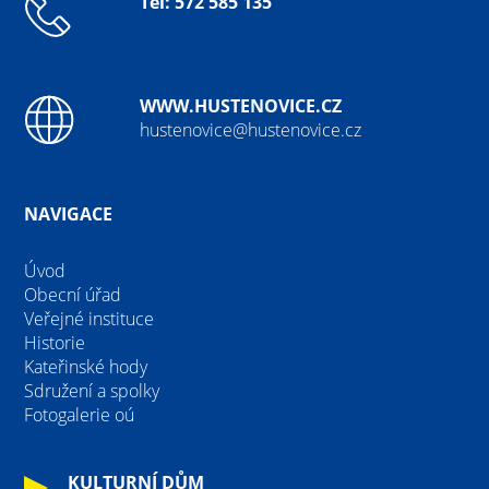
Tel: 572 585 135
WWW.HUSTENOVICE.CZ
hustenovice@hustenovice.cz
NAVIGACE
Úvod
Obecní úřad
Veřejné instituce
Historie
Kateřinské hody
Sdružení a spolky
Fotogalerie oú
KULTURNÍ DŮM