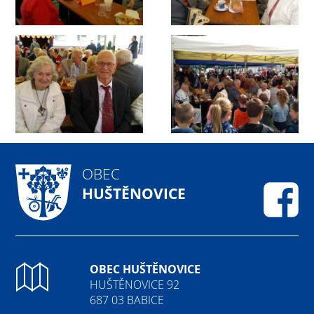
OBEC
HUŠTĚNOVICE
Fa
OBEC HUŠTĚNOVICE
HUŠTĚNOVICE 92
687 03 BABICE