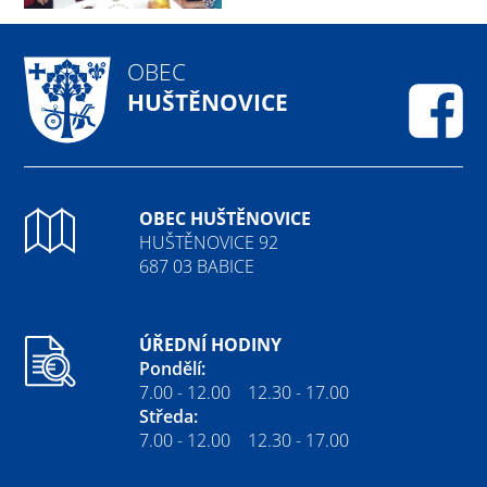
OBEC
HUŠTĚNOVICE
Fa
OBEC HUŠTĚNOVICE
HUŠTĚNOVICE 92
687 03 BABICE
ÚŘEDNÍ HODINY
Pondělí:
7.00 - 12.00 12.30 - 17.00
Středa:
7.00 - 12.00 12.30 - 17.00