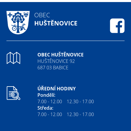
OBEC
HUŠTĚNOVICE
Fa
OBEC HUŠTĚNOVICE
HUŠTĚNOVICE 92
687 03 BABICE
ÚŘEDNÍ HODINY
Pondělí:
7.00 - 12.00 12.30 - 17.00
Středa:
7.00 - 12.00 12.30 - 17.00