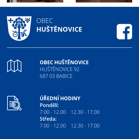
OBEC
HUŠTĚNOVICE
Fa
OBEC HUŠTĚNOVICE
HUŠTĚNOVICE 92
687 03 BABICE
ÚŘEDNÍ HODINY
Pondělí:
7.00 - 12.00 12.30 - 17.00
Středa:
7.00 - 12.00 12.30 - 17.00