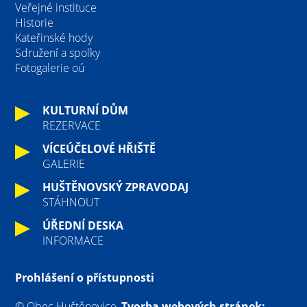
Veřejné instituce
Historie
Kateřinské hody
Sdružení a spolky
Fotogalerie oú
KULTURNÍ DŮM
REZERVACE
VÍCEÚČELOVÉ HŘIŠTĚ
GALERIE
HUŠTĚNOVSKÝ ZPRAVODAJ
STÁHNOUT
ÚŘEDNÍ DESKA
INFORMACE
Prohlášení o přístupnosti
© Obec Huštěnovice,
Tvorba webových stránek: