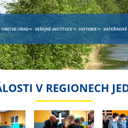
OBECNÍ ÚŘAD
VEŘEJNÉ INSTITUCE
HISTORIE
KATEŘINSKÉ
LOSTI V REGIONECH JE