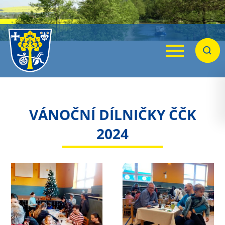
Menu
Hleda
VÁNOČNÍ DÍLNIČKY ČČK
2024