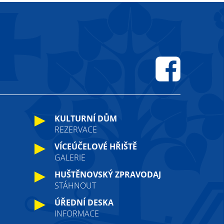
Facebook
KULTURNÍ DŮM
REZERVACE
VÍCEÚČELOVÉ HŘIŠTĚ
GALERIE
HUŠTĚNOVSKÝ ZPRAVODAJ
STÁHNOUT
ÚŘEDNÍ DESKA
INFORMACE