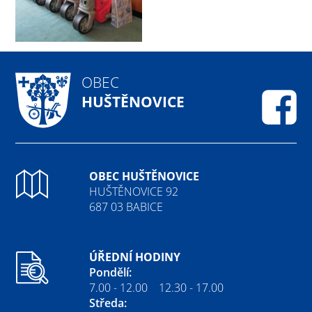
OBEC
HUŠTĚNOVICE
Fa
OBEC HUŠTĚNOVICE
HUŠTĚNOVICE 92
687 03 BABICE
ÚŘEDNÍ HODINY
Pondělí:
7.00 - 12.00 12.30 - 17.00
Středa: