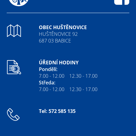
Fa
OBEC HUŠTĚNOVICE
HUŠTĚNOVICE 92
687 03 BABICE
ÚŘEDNÍ HODINY
Pondělí:
7.00 - 12.00 12.30 - 17.00
Středa:
7.00 - 12.00 12.30 - 17.00
Tel: 572 585 135