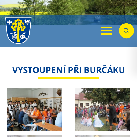
Menu
Hleda
VYSTOUPENÍ PŘI BURČÁKU