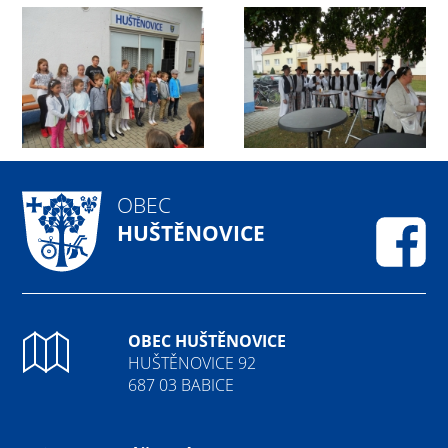
OBEC
HUŠTĚNOVICE
Fa
OBEC HUŠTĚNOVICE
HUŠTĚNOVICE 92
687 03 BABICE