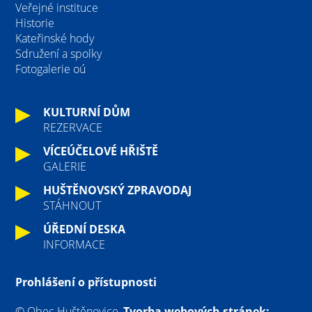
Veřejné instituce
Historie
Kateřinské hody
Sdružení a spolky
Fotogalerie oú
KULTURNÍ DŮM
REZERVACE
VÍCEÚČELOVÉ HŘIŠTĚ
GALERIE
HUŠTĚNOVSKÝ ZPRAVODAJ
STÁHNOUT
ÚŘEDNÍ DESKA
INFORMACE
Prohlášení o přístupnosti
© Obec Huštěnovice,
Tvorba webových stránek: