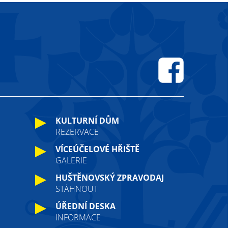
Facebook
KULTURNÍ DŮM
REZERVACE
VÍCEÚČELOVÉ HŘIŠTĚ
GALERIE
HUŠTĚNOVSKÝ ZPRAVODAJ
STÁHNOUT
ÚŘEDNÍ DESKA
INFORMACE