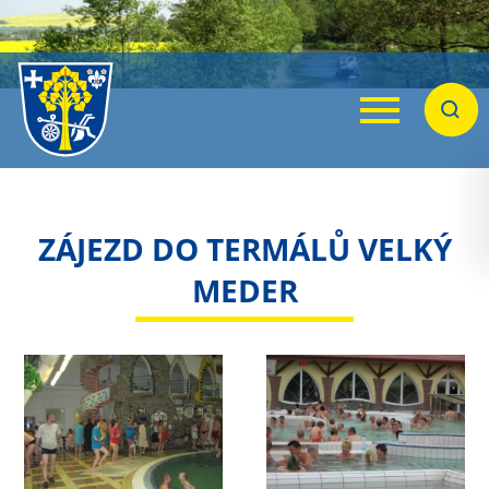
Menu
Hleda
ZÁJEZD DO TERMÁLŮ VELKÝ
MEDER