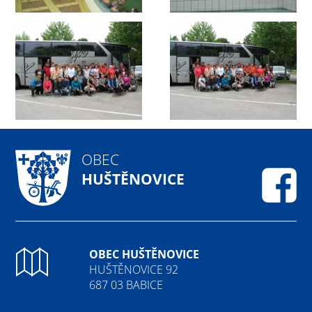
OBEC
HUŠTĚNOVICE
Fa
OBEC HUŠTĚNOVICE
HUŠTĚNOVICE 92
687 03 BABICE