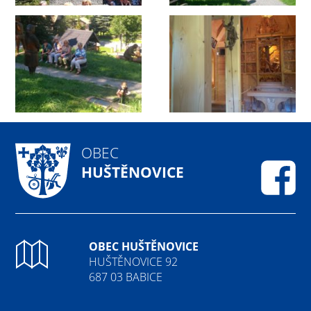
OBEC
HUŠTĚNOVICE
Fa
OBEC HUŠTĚNOVICE
HUŠTĚNOVICE 92
687 03 BABICE