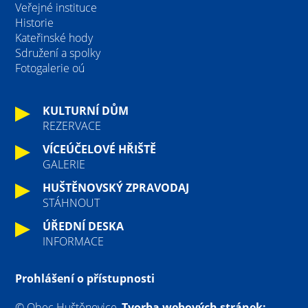
Veřejné instituce
Historie
Kateřinské hody
Sdružení a spolky
Fotogalerie oú
KULTURNÍ DŮM
REZERVACE
VÍCEÚČELOVÉ HŘIŠTĚ
GALERIE
HUŠTĚNOVSKÝ ZPRAVODAJ
STÁHNOUT
ÚŘEDNÍ DESKA
INFORMACE
Prohlášení o přístupnosti
© Obec Huštěnovice,
Tvorba webových stránek: