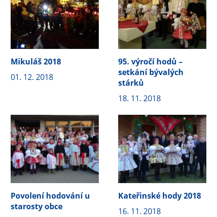
Mikuláš 2018
95. výročí hodů –
setkání bývalých
01. 12. 2018
stárků
18. 11. 2018
Povolení hodování u
Kateřinské hody 2018
starosty obce
16. 11. 2018