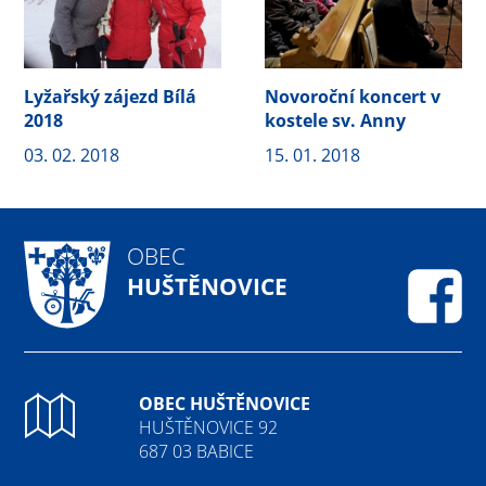
Lyžařský zájezd Bílá
Novoroční koncert v
2018
kostele sv. Anny
03. 02. 2018
15. 01. 2018
OBEC
HUŠTĚNOVICE
Fa
OBEC HUŠTĚNOVICE
HUŠTĚNOVICE 92
687 03 BABICE