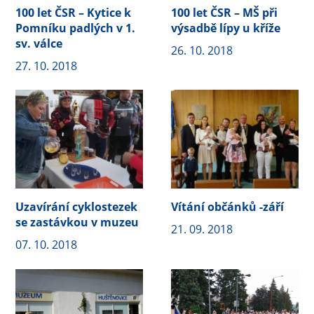
100 let ČSR – Kytice k
100 let ČSR – MŠ při
Pomníku padlých v 1.
výsadbě lípy u kříže
sv. válce
26. 10. 2018
27. 10. 2018
Uzavírání cyklostezek
Vítání občánků -září
se zastávkou v muzeu
21. 09. 2018
07. 10. 2018