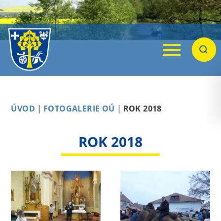
Menu
Hleda
ÚVOD
|
FOTOGALERIE OÚ
|
ROK 2018
ROK 2018