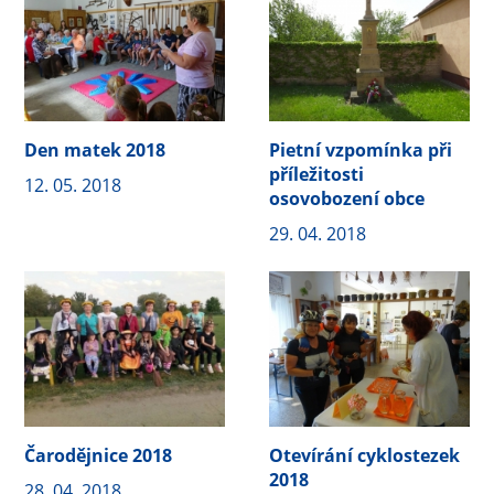
Den matek 2018
Pietní vzpomínka při
příležitosti
12. 05. 2018
osovobození obce
29. 04. 2018
Čarodějnice 2018
Otevírání cyklostezek
2018
28. 04. 2018