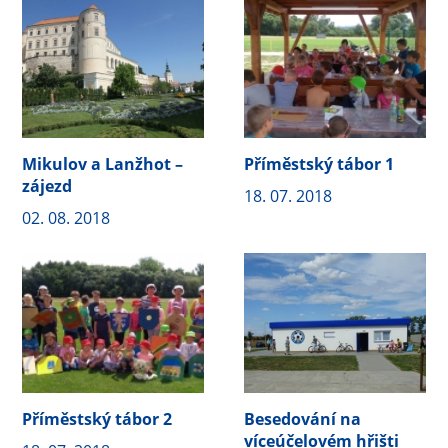
Mikulov a Lanžhot –
Příměstský tábor 1
zájezd
18. 07. 2018
02. 08. 2018
Příměstský tábor 2
Besedování na
víceúčelovém hřišti