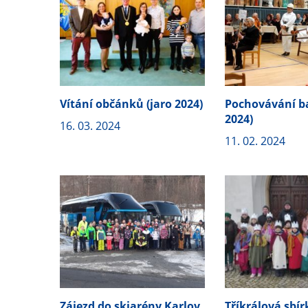
Vítání občánků (jaro 2024)
Pochovávání ba
2024)
16. 03. 2024
11. 02. 2024
Zájezd do skiarény Karlov
Tříkrálová sbírk