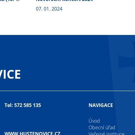
07. 01. 2024
ICE
Tel: 572 585 135
NAVIGACE
Úvod
Obecní úřad
WWW.HUSTENOVICE.CZ
Veřejné instituce