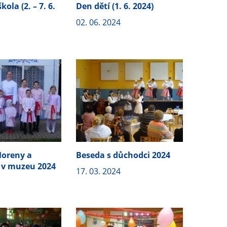
ola (2. – 7. 6.
Den dětí (1. 6. 2024)
02. 06. 2024
oreny a
Beseda s důchodci 2024
 v muzeu 2024
17. 03. 2024